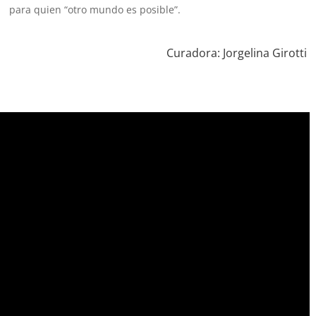
para quien
“
otro mundo es posible”.
Curadora: Jorgelina Girotti