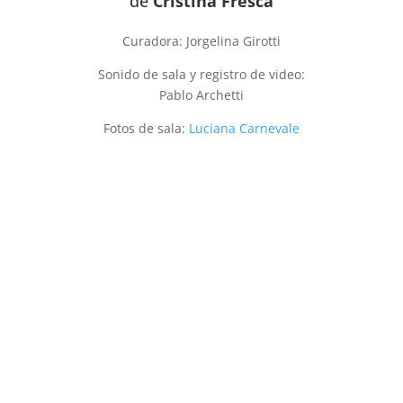
de
Cristina Fresca
Curadora: Jorgelina Girotti
Sonido de sala y registro de video:
Pablo Archetti
Fotos de sala:
Luciana Carnevale
En el jardín de las diferencias
Mirar de nuevo
Dama de noche
Otra vuelta hoy…
Para quien
Sentencia Resistencia
Laberinto de pasiones
Paradigma del después
Lo que nos mira
Más obras
Cristina Fresca 2022 - Todos los derechos reservados |